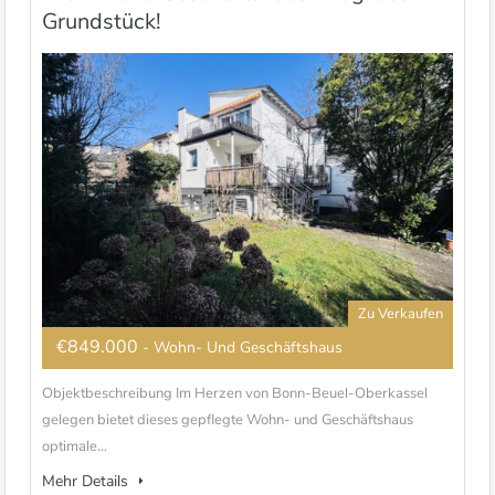
Grundstück!
Zu Verkaufen
€849.000
- Wohn- Und Geschäftshaus
Objektbeschreibung Im Herzen von Bonn-Beuel-Oberkassel
gelegen bietet dieses gepflegte Wohn- und Geschäftshaus
optimale...
Mehr Details