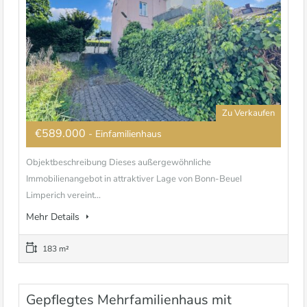
Zu Verkaufen
€589.000
- Einfamilienhaus
Objektbeschreibung Dieses außergewöhnliche
Immobilienangebot in attraktiver Lage von Bonn-Beuel
Limperich vereint...
Mehr Details
183 m²
Gepflegtes Mehrfamilienhaus mit