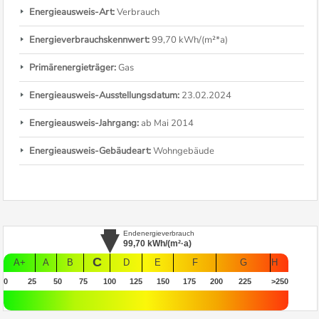
Energieausweis-Art:
Verbrauch
Energieverbrauchskennwert:
99,70 kWh/(m²*a)
Primärenergieträger:
Gas
Energieausweis-Ausstellungsdatum:
23.02.2024
Energieausweis-Jahrgang:
ab Mai 2014
Energieausweis-Gebäudeart:
Wohngebäude
Endenergieverbrauch
99,70
kWh/(m²·a)
C
A+
A
B
D
E
F
G
H
0
25
50
75
100
125
150
175
200
225
>250