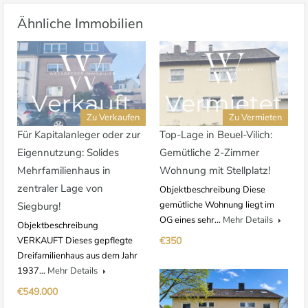
Ähnliche Immobilien
Zu Verkaufen
Zu Vermieten
Für Kapitalanleger oder zur
Top-Lage in Beuel-Vilich:
Eigennutzung: Solides
Gemütliche 2-Zimmer
Mehrfamilienhaus in
Wohnung mit Stellplatz!
zentraler Lage von
Objektbeschreibung Diese
gemütliche Wohnung liegt im
Siegburg!
OG eines sehr…
Mehr Details
Objektbeschreibung
VERKAUFT Dieses gepflegte
€350
Dreifamilienhaus aus dem Jahr
1937…
Mehr Details
€549.000