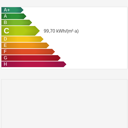
A+
A
B
C
99,70
kWh/(m²·a)
D
E
F
G
H