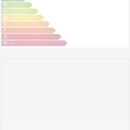
B
C
D
E
F
G
H - I