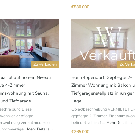
€830.000
Zu Verkaufen
Zu Verk
alität auf hohem Niveau 
Bonn-Ippendorf: Gepflegte 2-
ive 4-Zimmer
Zimmer Wohnung mit Balkon 
umswohnung mit Sauna,
Tiefgaragenstellplatz in ruhiger
 und Tiefgarage
Lage!
eschreibung Diese
Objektbeschreibung VERMIETET Di
wöhnlich gepflegte
gepflegte 2-Zimmer-Eigentumswo
mswohnung vereint modernes
befindet sich im 1.…
Mehr Details
 hochwertige…
Mehr Details
€265.000