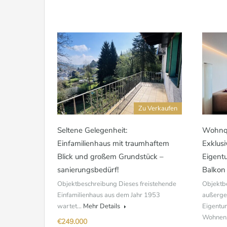
Zu Verkaufen
Seltene Gelegenheit:
Wohnqu
Einfamilienhaus mit traumhaftem
Exklus
Blick und großem Grundstück –
Eigent
sanierungsbedürf!
Balkon
Objektbeschreibung Dieses freistehende
Objektb
Einfamilienhaus aus dem Jahr 1953
außerge
wartet…
Mehr Details
Eigentu
Wohnen,
€249.000