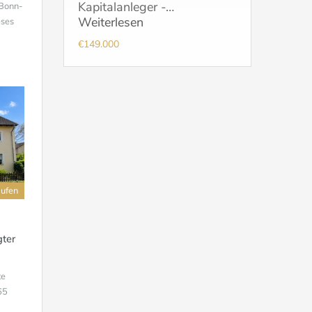
Kapitalanleger -…
 Bonn-
Weiterlesen
eses
€149.000
aufen
gter
te
65