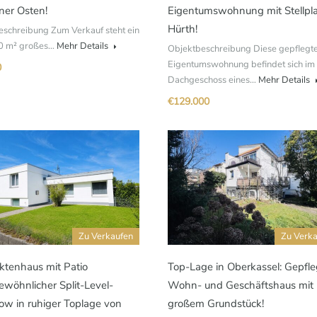
ner Osten!
Eigentumswohnung mit Stellpla
Hürth!
eschreibung Zum Verkauf steht ein
30 m² großes…
Mehr Details
Objektbeschreibung Diese gepflegt
Eigentumswohnung befindet sich im
0
Dachgeschoss eines…
Mehr Details
€129.000
Zu Verkaufen
Zu Verk
ktenhaus mit Patio 
Top-Lage in Oberkassel: Gepfle
wöhnlicher Split-Level-
Wohn- und Geschäftshaus mit
ow in ruhiger Toplage von
großem Grundstück!