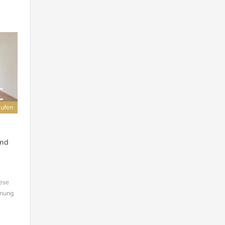
aufen
und
ese
hnung