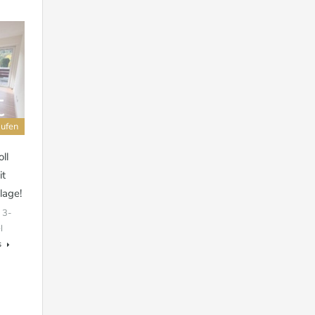
aufen
ll
it
lage!
 3-
l
s