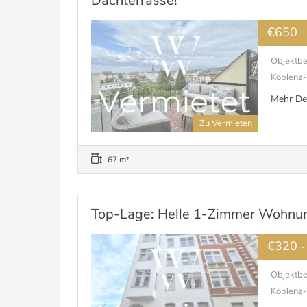
Dachterrasse!
€650
-
Objektbe
Koblenz-S
Mehr De
Zu Vermieten
67 m²
Top-Lage: Helle 1-Zimmer Wohnun
€320
-
Objektbe
Koblenz-S