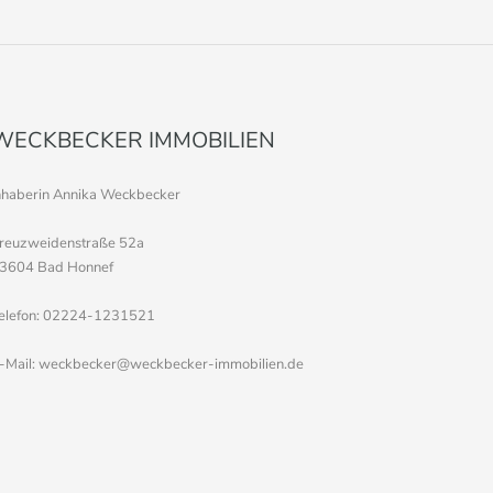
WECKBECKER IMMOBILIEN
nhaberin Annika Weckbecker
reuzweidenstraße 52a
3604 Bad Honnef
elefon: 02224-1231521
-Mail: weckbecker@weckbecker-immobilien.de