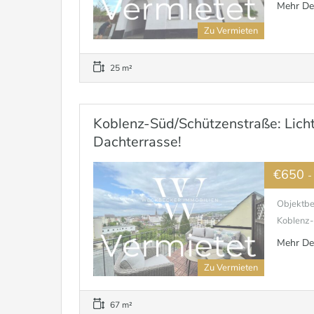
Mehr De
Zu Vermieten
25 m²
Koblenz-Süd/Schützenstraße: Lich
Dachterrasse!
€650
-
Objektbe
Koblenz-S
Mehr De
Zu Vermieten
67 m²