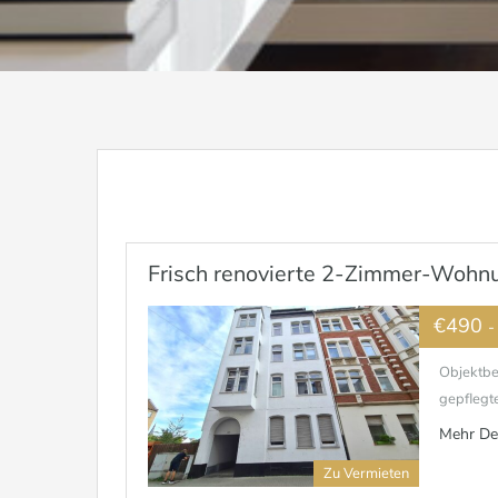
Frisch renovierte 2-Zimmer-Wohnun
€490
-
Objektbe
gepflegte
Mehr De
Zu Vermieten