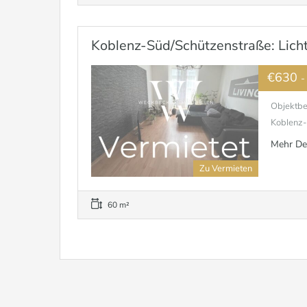
Koblenz-Süd/Schützenstraße: Lich
€630
-
Objektbe
Koblenz-S
Mehr De
Zu Vermieten
60 m²