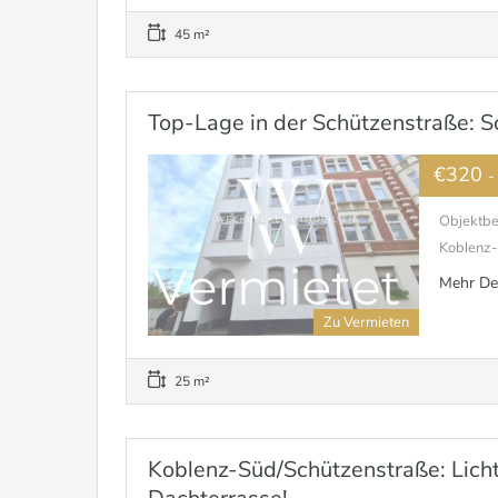
45 m²
Top-Lage in der Schützenstraße:
€320
-
Objektbe
Koblenz-S
Mehr De
Zu Vermieten
25 m²
Koblenz-Süd/Schützenstraße: Lich