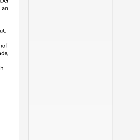
 Der
g an
ut.
hof
ade,
ch