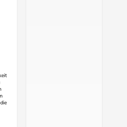
eit
g
n
en
die