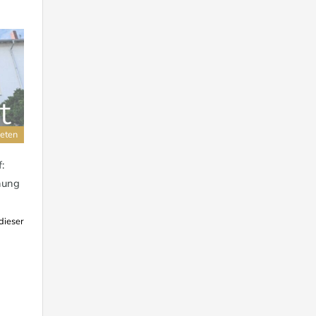
eten
:
nung
dieser