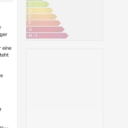
C
D
E
F
r
G
ger
H - I
 eine
teht
re
r