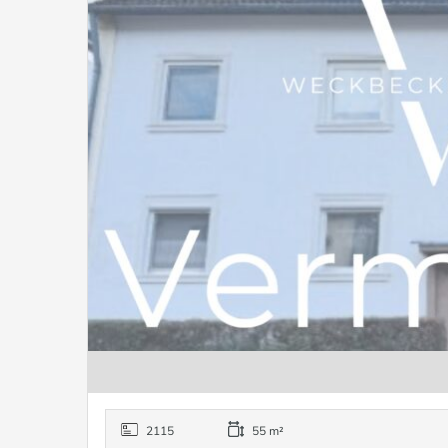
2115
55 m²