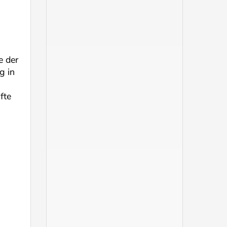
e der
g in
fte