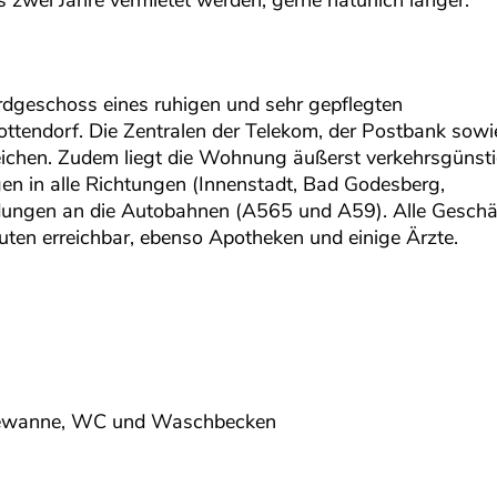
 zwei Jahre vermietet werden, gerne natürlich länger.
dgeschoss eines ruhigen und sehr gepflegten
ttendorf. Die Zentralen der Telekom, der Postbank sowi
eichen. Zudem liegt die Wohnung äußerst verkehrsgünsti
n in alle Richtungen (Innenstadt, Bad Godesberg,
ndungen an die Autobahnen (A565 und A59). Alle Geschä
uten erreichbar, ebenso Apotheken und einige Ärzte.
adewanne, WC und Waschbecken