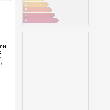
E
F
G
H
ines
t
n
gt