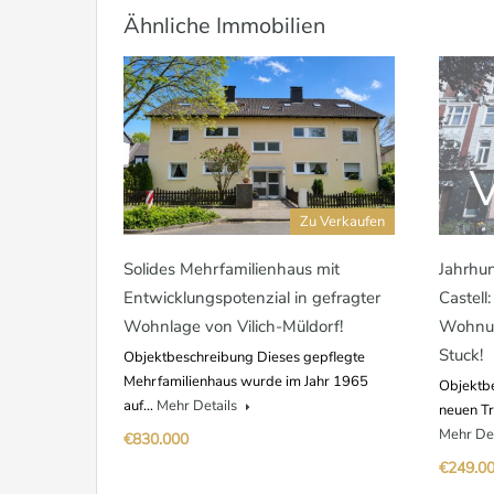
Ähnliche Immobilien
Zu Verkaufen
Solides Mehrfamilienhaus mit
Jahrhu
Entwicklungspotenzial in gefragter
Castel
Wohnlage von Vilich-Müldorf!
Wohnun
Stuck!
Objektbeschreibung Dieses gepflegte
Mehrfamilienhaus wurde im Jahr 1965
Objektbe
auf…
Mehr Details
neuen T
Mehr De
€830.000
€249.0