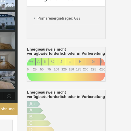
Primärenergieträger:
Gas
Energieausweis nicht
verfügbar/erforderlich oder in Vorbereitung
A+
A
B
C
D
E
F
G
H
0
25
50
75
100
125
150
175
200
225
>250
Energieausweis nicht
verfügbar/erforderlich oder in Vorbereitung
A+
wohnung
A
B
C
D