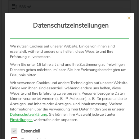
586 m²
Mit die
Datenschutzeinstellungen
Investition mit Geschichte – Gründerzeit-
Haus mit Wohnungen, Gewerbe und
Garagen in Bonner Top-Lage!
Wir nutzen Cookies auf unserer Website. Einige von ihnen sind
essenziell, während andere uns helfen, diese Website und Ihre
Erfahrung zu verbessern.
Wenn Sie unter 16 Jahre alt sind und Ihre Zustimmung zu freiwilligen
Diensten geben möchten, müssen Sie Ihre Erziehungsberechtigten um
Erlaubnis bitten.
Wir verwenden Cookies und andere Technologien auf unserer Website.
Einige von ihnen sind essenziell, während andere uns helfen, diese
Website und Ihre Erfahrung zu verbessern.
Personenbezogene Daten
können verarbeitet werden (z. B. IP-Adressen), z. B. für personalisierte
Anzeigen und Inhalte oder Anzeigen- und Inhaltsmessung.
Weitere
Informationen über die Verwendung Ihrer Daten finden Sie in unserer
Datenschutzerklärung
.
Sie können Ihre Auswahl jederzeit unter
Einstellungen
widerrufen oder anpassen.
Zu Verkaufen
Es folgt eine Liste der Service-Gruppen, für die eine Einwilligung 
Essenziell
€769.000
- Wohn- Und Geschäftshaus