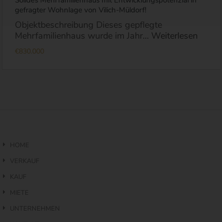
Solides Mehrfamilienhaus mit Entwicklungspotenzial in
gefragter Wohnlage von Vilich-Müldorf!
Objektbeschreibung Dieses gepflegte
Mehrfamilienhaus wurde im Jahr…
Weiterlesen
€830.000
HOME
VERKAUF
KAUF
MIETE
UNTERNEHMEN