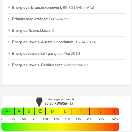
Energieverbrauchskennwert:
85,30 kWh/(m²*a)
Primärenergieträger:
Fernwärme
Energieeffizienzklasse:
C
Energieausweis-Ausstellungsdatum:
16.04.2024
Energieausweis-Jahrgang:
ab Mai 2014
Energieausweis-Gebäudeart:
Wohngebäude
Endenergieverbrauch
85,30
kWh/(m²·a)
C
A+
A
B
D
E
F
G
H
0
25
50
75
100
125
150
175
200
225
>250