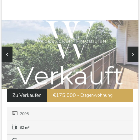
Zu Verkaufen
€175.000
- Etagenwohnung
2095
82 m²