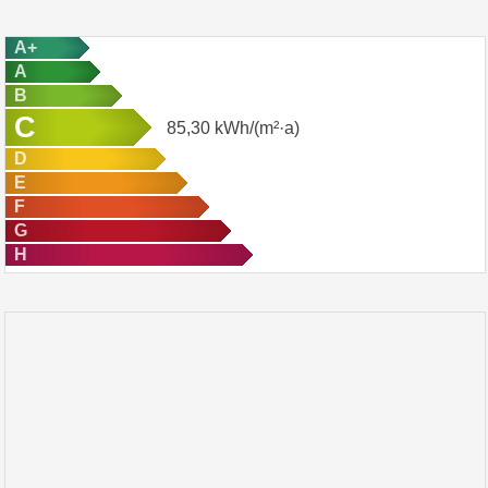
A+
A
B
C
85,30
kWh/(m²·a)
D
E
F
G
H