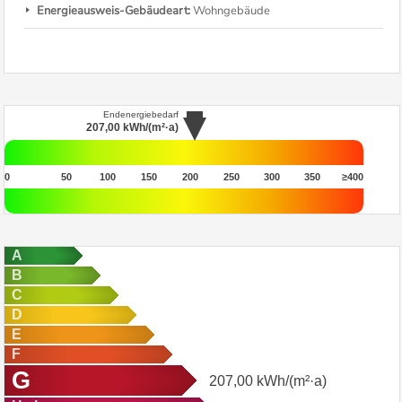
Energieausweis-Gebäudeart:
Wohngebäude
Endenergiebedarf
207,00
kWh/(m²·a)
0
50
100
150
200
250
300
350
≥400
A
B
C
D
E
F
G
207,00
kWh/(m²·a)