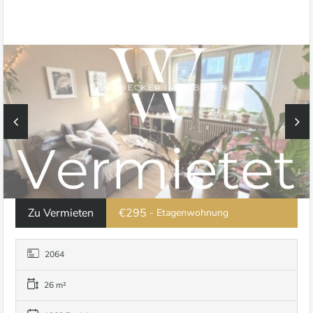
Zu Vermieten
€295
- Etagenwohnung
2064
26 m²