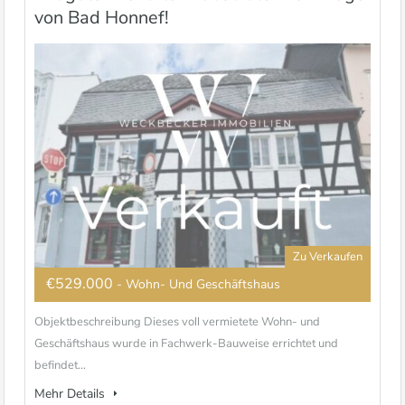
von Bad Honnef!
Zu Verkaufen
€529.000
- Wohn- Und Geschäftshaus
Objektbeschreibung Dieses voll vermietete Wohn- und
Geschäftshaus wurde in Fachwerk-Bauweise errichtet und
befindet...
Mehr Details